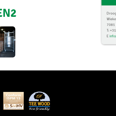
EN2
Droog
Wiek
7081 
T: +3
E
inf