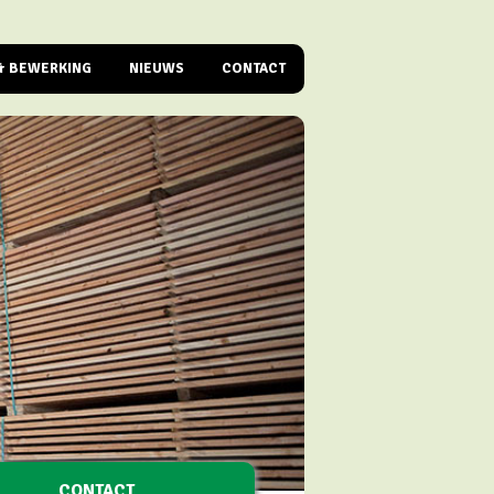
& BEWERKING
NIEUWS
CONTACT
MATISEERDE OPSLAG
15 BEHANDELING
IKEN & TEEWOOD
OGEN
BEWERKING
EN HOOG RENDEMENT BEHANDELING.
CONTACT