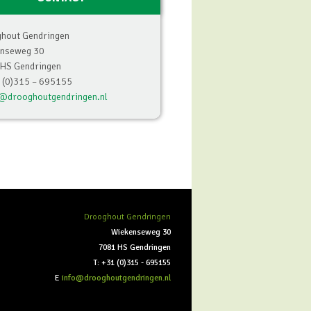
hout Gendringen
enseweg 30
HS Gendringen
1 (0)315 – 695155
o@drooghoutgendringen.nl
Drooghout Gendringen
Wiekenseweg 30
7081 HS Gendringen
T: +31 (0)315 - 695155
E
info@drooghoutgendringen.nl