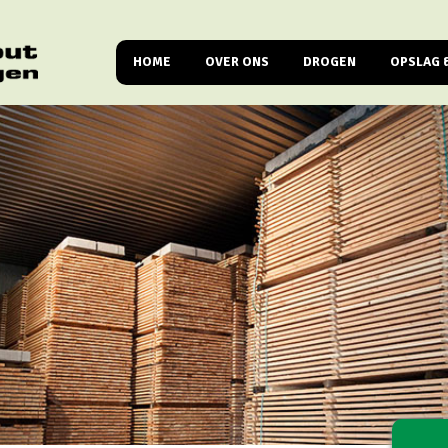
HOME
OVER ONS
DROGEN
OPSLAG 
TEAM
OPLATTEN
GEKLI
GENDRINGEN HOUT GROEP
VOORDROGEN
ISPM 
EUROPLY – LEVERANCIER EUROPEES E
CONVENTIONEEL DR
HOUT
HOGE TEMPERATUUR 