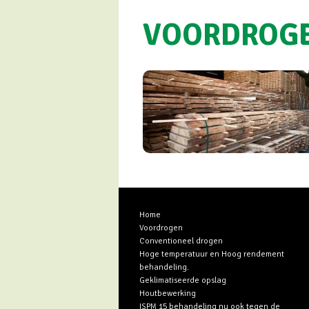
VOORDROG
Home
Voordrogen
Conventioneel drogen
Hoge temperatuur en Hoog rendement
behandeling.
Geklimatiseerde opslag
Houtbewerking
ISPM 15 behandeling nu ook tegen de